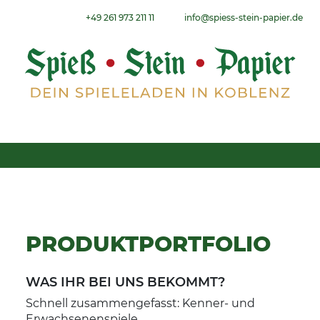
Weiter zum Inhalt
+49 261 973 211 11
info@spiess-stein-papier.de
Menu
PRODUKTPORTFOLIO
WAS IHR BEI UNS BEKOMMT?
Schnell zusammengefasst: Kenner- und
Erwachsenenspiele.