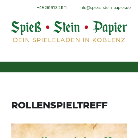
Weiter zum Inhalt
+49 261 973 211 11
info@spiess-stein-papier.de
Menu
ROLLENSPIELTREFF