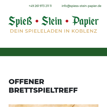
Weiter zum Inhalt
+49 261 973 211 11
info@spiess-stein-papier.de
Menu
OFFENER
BRETTSPIELTREFF