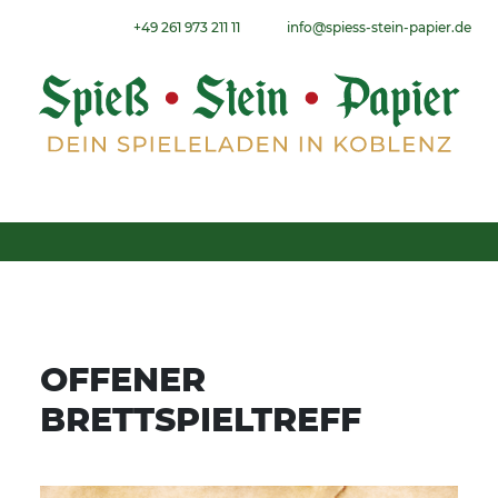
Weiter zum Inhalt
+49 261 973 211 11
info@spiess-stein-papier.de
Menu
OFFENER
BRETTSPIELTREFF