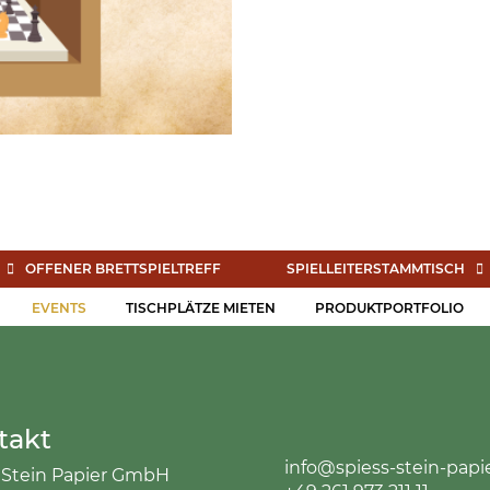
OFFENER BRETTSPIELTREFF
SPIELLEITERSTAMMTISCH
EVENTS
TISCHPLÄTZE MIETEN
PRODUKTPORTFOLIO
takt
info@spiess-stein-papi
 Stein Papier GmbH