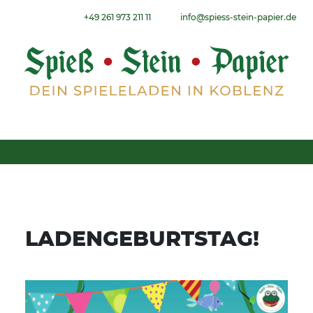
Weiter zum Inhalt
+49 261 973 211 11
info@spiess-stein-papier.de
Menu
LADENGEBURTSTAG!