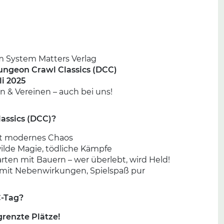
m System Matters Verlag
ungeon Crawl Classics (DCC)
li 2025
 & Vereinen – auch bei uns!
assics (DCC)?
fft modernes Chaos
ilde Magie, tödliche Kämpfe
arten mit Bauern – wer überlebt, wird Held!
 mit Nebenwirkungen, Spielspaß pur
C-Tag?
renzte Plätze!