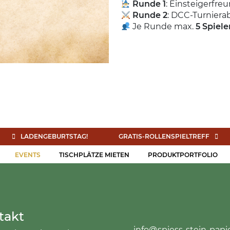
Runde 1
: Einsteigerfr
Runde 2
: DCC-Turnierab
Je Runde max.
5 Spiele
LADENGEBURTSTAG!
GRATIS-ROLLENSPIELTREFF
EVENTS
TISCHPLÄTZE MIETEN
PRODUKTPORTFOLIO
takt
info@spiess-stein-papi