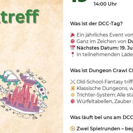
14:00 Uhr
Was ist der DCC-Tag?
Ein jährliches Event vo
Ganz im Zeichen von
D
Nächstes Datum: 19. Ju
In teilnehmenden Läden
Was ist Dungeon Crawl Cl
Old-School-Fantasy tri
Klassische Dungeons, w
Trichter-System: Alle st
Würfeltabellen, Zauber
Was läuft bei uns am DC
Zwei Spielrunden – beg